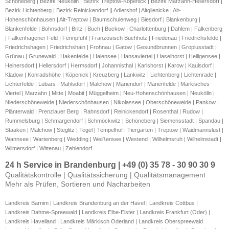
Schöneberg | Bezirk Neukölln | Bezirk Treptow-Köpenick | Bezirk Marzahn-Hellersdorf | 
Bezirk Lichtenberg | Bezirk Reinickendorf || Adlershof | Altglienicke | Alt-
Hohenschönhausen | Alt-Treptow | Baumschulenweg | Biesdorf | Blankenburg | 
Blankenfelde | Bohnsdorf | Britz | Buch | Buckow | Charlottenburg | Dahlem | Falkenberg 
| Falkenhagener Feld | Fennpfuhl | Französisch Buchholz | Friedenau | Friedrichsfelde | 
Friedrichshagen | Friedrichshain | Frohnau | Gatow | Gesundbrunnen | Gropiusstadt | 
Grünau | Grunewald | Hakenfelde | Halensee | Hansaviertel | Haselhorst | Heiligensee | 
Heinersdorf | Hellersdorf | Hermsdorf | Johannisthal | Karlshorst | Karow | Kaulsdorf | 
Kladow | Konradshöhe | Köpenick | Kreuzberg | Lankwitz | Lichtenberg | Lichtenrade | 
Lichterfelde | Lübars | Mahlsdorf | Malchow | Mariendorf | Marienfelde | Märkisches 
Viertel | Marzahn | Mitte | Moabit | Müggelheim | Neu-Hohenschönhausen | Neukölln | 
Niederschöneweide | Niederschönhausen | Nikolassee | Oberschöneweide | Pankow | 
Plänterwald | Prenzlauer Berg | Rahnsdorf | Reinickendorf | Rosenthal | Rudow | 
Rummelsburg | Schmargendorf | Schmöckwitz | Schöneberg | Siemensstadt | Spandau | 
Staaken | Malchow | Steglitz | Tegel | Tempelhof | Tiergarten | Treptow | Waidmannslust | 
Wannsee | Wartenberg | Wedding | Weißensee | Westend | Wilhelmsruh | Wilhelmstadt | 
Wilmersdorf | Wittenau | Zehlendorf
24 h Service in Brandenburg | +49 (0) 35 78 - 30 90 30 9
Qualitätskontrolle | Qualitätssicherung | Qualitätsmanagement
Mehr als Prüfen, Sortieren und Nacharbeiten
Landkreis Barnim | Landkreis Brandenburg an der Havel
| Landkreis Cottbus |
Landkreis
Dahme-Spreewald
| Landkreis Elbe-Elster | Landkreis Frankfurt (Oder) |
Landkreis Havelland | Landkreis Märkisch Oderland | Landkreis Oberspreewald