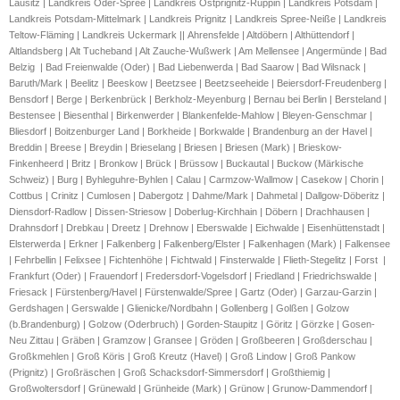
Lausitz | Landkreis Oder-Spree | Landkreis Ostprignitz-Ruppin | Landkreis Potsdam |
Landkreis Potsdam-Mittelmark | Landkreis Prignitz | Landkreis Spree-Neiße | Landkreis
Teltow-Fläming | Landkreis Uckermark ||
Ahrensfelde | Altdöbern | Althüttendorf |
Altlandsberg | Alt Tucheband | Alt Zauche-Wußwerk | Am Mellensee | Angermünde |
Bad
Belzig | Bad Freienwalde (Oder) | Bad Liebenwerda | Bad Saarow | Bad Wilsnack |
Baruth/Mark | Beelitz | Beeskow | Beetzsee | Beetzseeheide | Beiersdorf-Freudenberg |
Bensdorf | Berge | Berkenbrück | Berkholz-Meyenburg | Bernau bei Berlin | Bersteland |
Bestensee | Biesenthal | Birkenwerder | Blankenfelde-Mahlow | Bleyen-Genschmar |
Bliesdorf | Boitzenburger Land | Borkheide | Borkwalde | Brandenburg an der Havel |
Breddin | Breese | Breydin | Brieselang | Briesen | Briesen (Mark) | Brieskow-
Finkenheerd | Britz | Bronkow | Brück | Brüssow | Buckautal | Buckow (Märkische
Schweiz) | Burg | Byhleguhre-Byhlen | Calau | Carmzow-Wallmow | Casekow | Chorin |
Cottbus | Crinitz | Cumlosen | Dabergotz | Dahme/Mark | Dahmetal | Dallgow-Döberitz |
Diensdorf-Radlow | Dissen-Striesow | Doberlug-Kirchhain | Döbern | Drachhausen |
Drahnsdorf | Drebkau | Dreetz | Drehnow | Eberswalde | Eichwalde | Eisenhüttenstadt |
Elsterwerda | Erkner | Falkenberg | Falkenberg/Elster | Falkenhagen (Mark) | Falkensee
| Fehrbellin | Felixsee | Fichtenhöhe | Fichtwald | Finsterwalde | Flieth-Stegelitz | Forst |
Frankfurt (Oder) | Frauendorf | Fredersdorf-Vogelsdorf | Friedland | Friedrichswalde |
Friesack | Fürstenberg/Havel | Fürstenwalde/Spree | Gartz (Oder) | Garzau-Garzin |
Gerdshagen | Gerswalde | Glienicke/Nordbahn | Gollenberg | Golßen | Golzow
(b.Brandenburg) | Golzow (Oderbruch) | Gorden-Staupitz | Göritz | Görzke | Gosen-
Neu Zittau | Gräben | Gramzow | Gransee | Gröden | Großbeeren | Großderschau |
Großkmehlen | Groß Köris | Groß Kreutz (Havel) | Groß Lindow | Groß Pankow
(Prignitz) | Großräschen | Groß Schacksdorf-Simmersdorf | Großthiemig |
Großwoltersdorf | Grünewald | Grünheide (Mark) | Grünow | Grunow-Dammendorf |