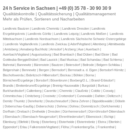
24 h Service in Sachsen | +49 (0) 35 78 - 30 90 30 9
Qualitätskontrolle | Qualitätssicherung | Qualitätsmanagement
Mehr als Prüfen, Sortieren und Nacharbeiten
Landkreis Bautzen | Landkreis Chemnitz | Landkreis Dresden | Landkreis 
Erzgebirgskreis | Landkreis Görlitz | Landkreis Leipzig | Landkreis Meißen |  Landkreis 
Mittelsachsen | Landkreis Nordsachsen | Landkreis Sächsische Schweiz-Osterzgebirge 
| Landkreis Vogtlandkreis | Landkreis Zwickau || Adorf/Vogtland | Altenberg | Altmittweida 
| Amtsberg | Annaberg-Buchholz | Arnsdorf | Arzberg | Aue | Auerbach | 
Auerbach/Vogtland | Augustusburg | Bad Brambach | Bad Düben | Bad Elster | Bad 
Gottleuba-Berggießhübel | Bad Lausick | Bad Muskau | Bad Schandau | Bad Schlema | 
Bahretal | Bannewitz | Bärenstein | Bautzen | Beiersdorf | Beilrode | Belgern-Schildau | 
Belgershain | Bennewitz | Bergen | Bernsdorf | Bernstadt a. d. Eigen | Bertsdorf-Hörnitz | 
Bischofswerda | Bobritzsch-Hilbersdorf | Bockau | Böhlen | Borna | 
Börnichen/Erzgebirge | Borsdorf | Bösenbrunn | Boxberg/O.L. | Brand-Erbisdorf | 
Brandis | Breitenbrunn/Erzgebirge | Bretnig-Hauswalde | Burgstädt | Burkau | 
Burkhardtsdorf | Callenberg | Cavertitz | Chemnitz | Claußnitz | Colditz | Coswig | 
Crimmitschau | Crinitzberg | Crostwitz | Crottendorf | Cunewalde | Dahlen | Delitzsch | 
Demitz-Thumitz | Dennheritz | Deutschneudorf | Diera-Zehren | Dippoldiswalde | Döbeln 
| Doberschau-Gaußig | Doberschütz | Dohma | Dohna | Dommitzsch | Dorfchemnitz | 
Dorfhain | Drebach | Dreiheide | Dresden | Dürrhennersdorf | Dürrröhrsdorf-Dittersbach 
| Ebersbach | Ebersbach-Neugersdorf | Ehrenfriedersdorf | Eibenstock | Eichigt | 
Eilenburg | Ellefeld | Elsnig | Elsterberg | Elsterheide | Elstertrebnitz | Elstra | Elterlein | 
Eppendorf | Erlau | Falkenstein/Vogtland | Flöha | Frankenberg/Sa. | Frankenthal | 