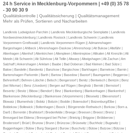
24 h Service in Mecklenburg-Vorpommern | +49 (0) 35 78
- 30 90 30 9
Qualitätskontrolle | Qualitätssicherung | Qualitätsmanagement
Mehr als Prüfen, Sortieren und Nacharbeiten
Landkreis Ludwigslust-Parchim | Landkreis Mecklenburgische Seenplatte | Landkreis
Nordwestmecklenburg | Landkreis Rostock | Landkreis Schwerin | Landkreis
Vorpommern-Greifswald | Landkreis Vorpommern-Rügen ||
Admannshagen-
Bargeshagen | Ahlbeck | Ahrenshagen-Daskow | Ahrenshoop | Alt Bukow | Altefähr |
Altenhagen | Altenhof | Altenkirchen | Altenpleen | Altentreptow | Altkalen | Alt Krenzlin | Alt
Meteln | Alt Schwerin | Alt Sührkow | Alt Tellin | Altwarp | Altwigshagen | Alt Zachun | Am
Salzhaff | Ankershagen | Anklam | Baabe | Bad Doberan | Bad Kleinen | Bad Sülze |
Balow | Bandelin | Bandenitz | Banzkow | Bargischow | Barkhagen | Barnekow | Barnin |
Bartenshagen-Parkentin | Barth | Bartow | Basedow | Bastorf | Baumgarten | Beggerow |
Behrenhoff | Behren-Lübchin | Belsch | Bengerstorf | Benitz | Bentwisch | Bentzin | Benz
(bei Wismar) | Benz (Usedom) | Bergen auf Rügen | Bergholz | Bernitt | Bernstorf |
Beseritz | Besitz | Bibow | Biendorf | Binz | Blankenberg | Blankenhagen | Blankenhof |
Blankensee (Mecklenburg) | Blankensee (Vorpommern) | Blesewitz | Blievenstorf |
Blowatz | Blumenholz | Bobitz | Bobzin | Boddin | Boiensdorf | Boizenburg/Elbe |
Boldekow | Bollewick | Boltenhagen | Boock | Börgerende-Rethwisch | Borkow | Born a.
Darß | Borrentin | Brahlstorf | Bredenfelde | Breege | Breesen | Breest | Brenz |
Bresegard bei Eldena | Bresegard bei Picher | Brietzig | Briggow | Bröbberow |
Broderstorf | Brüel | Brunow | Brunn | Brünzow | Brüsewitz | Buchholz | Bugewitz |
Buggenhagen | Bülow | Burg Stargard | Burow | Buschvitz | Bütow | Butzow | Bützow |