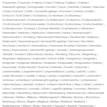
Frauenstein | Fraureuth | Freiberg | Freital | Frohburg | Gablenz | Geithain | 
Gelenau/Erzgebirge | Geringswalde | Gersdorf | Geyer | Glashütte | Glaubitz | Glauchau 
| Göda | Gohrisch | Görlitz | Gornau/Erzgebirge | Gornsdorf | Grimma | Gröditz | 
Groitzsch | Groß Düben | Großdubrau | Großenhain | Großharthau | 
Großhartmannsdorf | Großnaundorf | Großolbersdorf | Großpösna | Großpostwitz/O.L. 
| Großröhrsdorf | Großrückerswalde | Großschirma | Großschönau | Großschweidnitz | 
Großweitzschen | Grünbach | Grünhain-Beierfeld | Grünhainichen | Hähnichen | 
Hainewalde | Hainichen | Halsbrücke | Hartenstein | Hartha | Hartmannsdorf | 
Hartmannsdorf b. Kirchberg | Hartmannsdorf-Reichenau | Haselbachtal | Heidenau | 
Heidersdorf | Heinsdorfergrund | Hermsdorf/Erzgebirge | Herrnhut | Hirschfeld | 
Hirschstein | Hochkirch | Hohendubrau | Hohenstein-Ernstthal | Hohndorf | Hohnstein | 
Horka | Hoyerswerda | Jahnsdorf/Erzgebirge | Jesewitz | Johanngeorgenstadt | 
Jöhstadt | Jonsdorf | Käbschütztal | Kamenz | Kirchberg | Kitzscher | Klingenberg | 
Klingenthal | Klipphausen | Kodersdorf | Kohren-Sahlis | Königsbrück | Königsfeld | 
Königshain | Königshain-Wiederau | Königstein | Königswalde | Königswartha | Kottmar | 
Krauschwitz | Kreba-Neudorf | Kreischa | Kriebstein | Krostitz | Kubschütz | 
Lampertswalde | Langenbernsdorf | Langenweißbach | Laußig | Laußnitz | Lauta | 
Lauter-Bernsbach | Lawalde | Leipzig | Leisnig | Lengenfeld | Leubsdorf | Leutersdorf | 
Lichtenau | Lichtenberg | Lichtenberg/Erzgebirge | Lichtenstein/Sa. | Lichtentanne | 
Liebschützberg | Liebstadt | Limbach | Limbach-Oberfrohna | Löbau | Löbnitz | Lohmen | 
Lohsa | Lommatzsch | Lossatal | Lößnitz | Lugau/Erzgebirge | Lunzenau | Machern | 
Malschwitz | Marienberg | Markersdorf | Markkleeberg | Markneukirchen | Markranstädt 
| Meerane | Meißen | Mildenau | Mittelherwigsdorf | Mittweida | Mochau | Mockrehna | 
Moritzburg | Mücka | Mügeln | Müglitztal | Mühlau | Mühlental | Mulda/Sa. | 
Muldenhammer | Mülsen | Mylau | Narsdorf | Naundorf | Naunhof | Nebelschütz | 