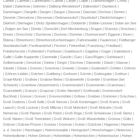
Cambs | Cammin | Carinerland | Carlow | Carpin | Cölpin | Cramonshagen | Crivitz |
Dabel | Daberkow | Dahmen | Dalberg-Wendelstorf | Dalkendorf | Dambeck |
Damshagen | Dargelin | Dargen | Dargun | Dassow | Datzetal | Dechow | Demen |
Demmin | Dersekow | Dersenow | Dettmannsdorf | Deyelsdorf | Diedrichshagen |
Diekhof | Dierhagen | Divitz-Spoldershagen | Dobbertin | Dobbin-Linstow | Dobin am See
| Dolgen am See | Dömitz | Domsühl | Dorf Mecklenburg | Dragun | Dranske | Drechow |
Dreetz | Dreschvitz | Ducherow | Duckow | Dümmer | Dummerstorf | Eggesin | Eixen |
Eldena | Elmenhorst | Elmenhorst/Lichtenhagen | Fahrenwalde | Faulenrost | Feldberger
Seenlandschaft | Ferdinandshof | Fincken | Finkenthal | Franzburg | Friedland |
Friedrichsruhe | Fuhlendorf | Fünfseen | Gadebusch | Gägelow | Gager | Galenbeck |
Gallin | Gallin-Kuppentin | Gammelin | Ganzlin | Garz | Garz/Rügen | Gehlsbach |
Gelbensande | Genzkow | Gielow | Gingst | Gischow | Glasewitz | Glasin | Glasow |
Glewitz | Glowe | Gneven | Gnevkow | Gnewitz | Gnoien | Godendorf | Göhlen | Göhren
| Göhren-Lebbin | Golchen | Goldberg | Gorlosen | Görmin | Gottesgabe | Gotthun |
Graal-Müritz | Grabow | Grabow-Below | Grabowhöfe | Grambin | Grambow (bei
Schwerin) | Grambow (Vorpommern) | Grammendorf | Grammentin | Grammow |
Gransebieth | Granzin | Grapzow | Grebs-Niendorf | Greifswald | Gremersdorf-
Buchholz | Gresse | Greven | Grevesmühlen | Gribow | Grieben | Grimmen | Grischow |
Groß Godems | Groß Kelle | Groß Kiesow | Groß Kordshagen | Groß Krams | Groß
Laasch | Groß Luckow | Groß Miltzow | Groß Mohrdorf | Groß Molzahn | Groß
Nemerow | Groß Plasten | Groß Polzin | Groß Roge | Groß Schwiesow | Groß Siemz |
Groß Stieten | Groß Teetzleben | Groß Wokern | Groß Wüstenfelde | Grünow | Gültz |
Gülzow | Gülzow-Prüzen | Gustow | Güstrow | Gutow | Gützkow | Hagenow | Hammer
a. d. Uecker | Hanshagen | Heinrichswalde | Heringsdorf | Hinrichshagen | Hintersee |
Hohenbollentin | Hohen Demzin | Hohenfelde | Hohenkirchen | Hohenmocker | Hohen