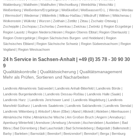
Waldenburg | Waldheim | Waldhufen | Wechselburg | Weinböhla | Weischlitz | 
Weißenberg | Weißenborn/Erzgebirge | Weißkeißel | Weißwasser/O.L. | Werda | Werdau 
| Wermsdorf | Wiedemar | Wildenfels | Wilkau-Haßlau | Wilsdruff | Wilthen | Wittichenau | 
Wolkenstein | Wülknitz | Wurzen | Zeithain | Zettlitz | Zittau | Zschaitz-Ottewig | 
Zschepplin | Zschopau | Zschorlau | Zwenkau | Zwickau | Zwönitz || 
Region Erzgebirge | 
Region Lausitz | 
Region Niederschlesien | Region Oberes Elbtal | 
Region Oberlausitz | 
Region Osterzgebirge | 
Region Sächsisches Burgen- und Heideland | 
Region 
Sächsisches Elbland | 
Region Sächsische Schweiz | Region Südwestsachsen | Region 
Vogtland | Region Westsachsen
24 h Service in Sachsen-Anhalt | +49 (0) 35 78 - 30 90 30
9
Qualitätskontrolle | Qualitätssicherung | Qualitätsmanagement
Mehr als Prüfen, Sortieren und Nacharbeiten
Landkreis Altmarkkreis Salzwedel
| Landkreis Anhalt-Bitterfeld | Landkreis Börde |
Landkreis Burgenlandkreis | Landkreis Dessau-Roßlau | Landkreis Halle (Saale) |
Landkreis Harz | Landkreis Jerichower Land | Landkreis Magdeburg | Landkreis
Mansfeld-Südharz | Landkreis Saalekreis | Landkreis Salzlandkreis | Landkreis Stendal |
Landkreis Wittenberg ||
Ahlsdorf | Aken (Elbe) | Aland | Allstedt | Alsleben | Altenhausen |
Altmärkische Höhe | Altmärkische Wische | Am Großen Bruch | Angern | Annaburg |
Apenburg-Winterfeld | Arendsee | Arneburg | Arnstein | Aschersleben | Ausleben | Bad
Bibra | Bad Dürrenberg | Bad Lauchstädt | Bad Schmiedeberg | Balgstädt | Ballenstedt |
Barby | Barleben | Barnstädt | Beendorf | Beetzendorf | Benndorf | Berga | Bernburg