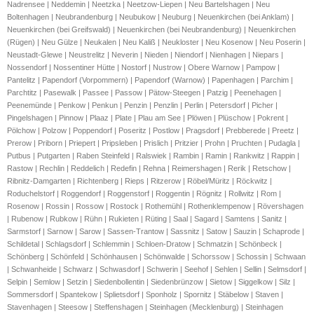
Nadrensee | Neddemin | Neetzka | Neetzow-Liepen | Neu Bartelshagen | Neu
Boltenhagen | Neubrandenburg | Neubukow | Neuburg | Neuenkirchen (bei Anklam) |
Neuenkirchen (bei Greifswald) | Neuenkirchen (bei Neubrandenburg) | Neuenkirchen
(Rügen) | Neu Gülze | Neukalen | Neu Kaliß | Neukloster | Neu Kosenow | Neu Poserin |
Neustadt-Glewe | Neustrelitz | Neverin | Nieden | Niendorf | Nienhagen | Niepars |
Nossendorf | Nossentiner Hütte | Nostorf | Nustrow | Obere Warnow | Pampow |
Pantelitz | Papendorf (Vorpommern) | Papendorf (Warnow) | Papenhagen | Parchim |
Parchtitz | Pasewalk | Passee | Passow | Pätow-Steegen | Patzig | Peenehagen |
Peenemünde | Penkow | Penkun | Penzin | Penzlin | Perlin | Petersdorf | Picher |
Pingelshagen | Pinnow | Plaaz | Plate | Plau am See | Plöwen | Plüschow | Pokrent |
Pölchow | Polzow | Poppendorf | Poseritz | Postlow | Pragsdorf | Prebberede | Preetz |
Prerow | Priborn | Priepert | Pripsleben | Prislich | Pritzier | Prohn | Pruchten | Pudagla |
Putbus | Putgarten | Raben Steinfeld | Ralswiek | Rambin | Ramin | Rankwitz | Rappin |
Rastow | Rechlin | Reddelich | Redefin | Rehna | Reimershagen | Rerik | Retschow |
Ribnitz-Damgarten | Richtenberg | Rieps | Ritzerow | Röbel/Müritz | Röckwitz |
Roduchelstorf | Roggendorf | Roggenstorf | Roggentin | Rögnitz | Rollwitz | Rom |
Rosenow | Rossin | Rossow | Rostock | Rothemühl | Rothenklempenow | Rövershagen
| Rubenow | Rubkow | Rühn | Rukieten | Rüting | Saal | Sagard | Samtens | Sanitz |
Sarmstorf | Sarnow | Sarow | Sassen-Trantow | Sassnitz | Satow | Sauzin | Schaprode |
Schildetal | Schlagsdorf | Schlemmin | Schloen-Dratow | Schmatzin | Schönbeck |
Schönberg | Schönfeld | Schönhausen | Schönwalde | Schorssow | Schossin | Schwaan
| Schwanheide | Schwarz | Schwasdorf | Schwerin | Seehof | Sehlen | Sellin | Selmsdorf |
Selpin | Semlow | Setzin | Siedenbollentin | Siedenbrünzow | Sietow | Siggelkow | Silz |
Sommersdorf | Spantekow | Splietsdorf | Sponholz | Spornitz | Stäbelow | Staven |
Stavenhagen | Steesow | Steffenshagen | Steinhagen (Mecklenburg) | Steinhagen