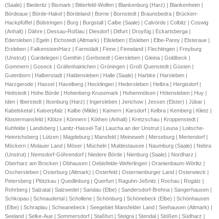
(Saale) | Biederitz | Bismark | Bitterfeld-Wolfen | Blankenburg (Harz) | Blankenheim |
Bördeaue | Börde-Hakel | Bördeland | Borne | Bornstedt | Braunsbedra | Brücken-
Hackpfüffel | Bülstringen | Burg | Burgstall | Calbe (Saale) | Calvörde | Colbitz | Coswig
(Anhalt) | Dähre | Dessau-Roßlau | Diesdorf | Ditfurt | Droyßig | Eckartsberga |
Edersleben | Egeln | Eichstedt (Altmark) | Eilsleben | Eisleben | Elbe-Parey | Elsteraue |
Erxleben | Falkenstein/Harz | Farnstädt | Finne | Finneland | Flechtingen | Freyburg
(Unstrut) | Gardelegen | Genthin | Gerbstedt | Giersleben | Gleina | Goldbeck |
Gommern | Goseck | Gräfenhainichen | Gröningen | Groß Quenstedt | Güsten |
Gutenborn | Halberstadt | Haldensleben | Halle (Saale) | Harbke | Harsleben |
Harzgerode | Hassel | Havelberg | Hecklingen | Hedersleben | Helbra | Hergisdorf |
Hettstedt | Hohe Börde | Hohenberg-Krusemark | Hohenmölsen | Hötensleben | Huy |
Iden | Ilberstedt | Ilsenburg (Harz) | Ingersleben | Jerichow | Jessen (Elster) | Jübar |
Kabelsketal | Kaiserpfalz | Kalbe (Milde) | Kamern | Karsdorf | Kelbra | Kemberg | Klietz |
Klostermansfeld | Klötze | Könnern | Köthen (Anhalt) | Kretzschau | Kroppenstedt |
Kuhfelde | Landsberg | Lanitz-Hassel-Tal | Laucha an der Unstrut | Leuna | Loitsche-
Heinrichsberg | Lützen | Magdeburg | Mansfeld | Meineweh | Merseburg | Mertendorf |
Möckern | Molauer Land | Möser | Mücheln | Muldestausee | Naumburg (Saale) | Nebra
(Unstrut) | Nemsdorf-Göhrendorf | Niedere Börde | Nienburg (Saale) | Nordharz |
Oberharz am Brocken | Obhausen | Oebisfelde-Weferlingen | Oranienbaum-Wörlitz |
Oschersleben | Osterburg (Altmark) | Osterfeld | Osternienburger Land | Osterwieck |
Petersberg | Plötzkau | Quedlinburg | Querfurt | Raguhn-Jeßnitz | Rochau | Rogätz |
Rohrberg | Salzatal | Salzwedel | Sandau (Elbe) | Sandersdorf-Brehna | Sangerhausen |
Schkopau | Schnaudertal | Schollene | Schönburg | Schönebeck (Elbe) | Schönhausen
(Elbe) | Schraplau | Schwanebeck | Seegebiet Mansfelder Land | Seehausen (Altmark) |
Seeland | Selke-Aue | Sommersdorf | Staßfurt | Steigra | Stendal | Stößen | Südharz |