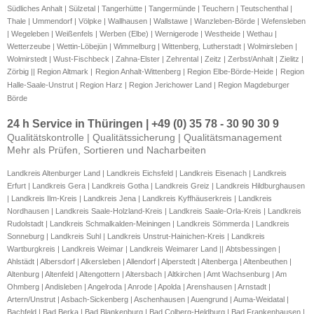
Südliches Anhalt | Sülzetal | Tangerhütte | Tangermünde | Teuchern | Teutschenthal |
Thale | Ummendorf | Völpke | Wallhausen | Wallstawe | Wanzleben-Börde | Wefensleben
| Wegeleben | Weißenfels | Werben (Elbe) | Wernigerode | Westheide | Wethau |
Wetterzeube | Wettin-Löbejün | Wimmelburg | Wittenberg, Lutherstadt | Wolmirsleben |
Wolmirstedt | Wust-Fischbeck | Zahna-Elster | Zehrental | Zeitz | Zerbst/Anhalt | Zielitz |
Zörbig || Region Altmark |
Region Anhalt-Wittenberg |
Region Elbe-Börde-Heide |
Region
Halle-Saale-Unstrut |
Region Harz | Region Jerichower Land | Region Magdeburger
Börde
24 h Service in Thüringen | +49 (0) 35 78 - 30 90 30 9
Qualitätskontrolle | Qualitätssicherung | Qualitätsmanagement
Mehr als Prüfen, Sortieren und Nacharbeiten
Landkreis Altenburger Land
 | Landkreis Eichsfeld | Landkreis Eisenach | Landkreis 
Erfurt | Landkreis Gera | Landkreis Gotha | Landkreis Greiz | Landkreis Hildburghausen 
| Landkreis Ilm-Kreis | Landkreis Jena | Landkreis Kyffhäuserkreis | Landkreis 
Nordhausen | Landkreis Saale-Holzland-Kreis | Landkreis Saale-Orla-Kreis | Landkreis 
Rudolstadt | Landkreis Schmalkalden-Meiningen | Landkreis Sömmerda | Landkreis 
Sonneburg | Landkreis Suhl | Landkreis Unstrut-Hainichen-Kreis | Landkreis 
Wartburgkreis | Landkreis Weimar | Landkreis Weimarer Land || 
Abtsbessingen | Ahlstädt | Albersdorf | Alkersleben | Allendorf | Alperstedt | Altenberga | Altenbeuthen | Altenburg | Altenfeld | Altengottern | Altersbach | Altkirchen | Amt Wachsenburg | Am Ohmberg | Andisleben | Angelroda | Anrode | Apolda | Arenshausen | Arnstadt | Artern/Unstrut | Asbach-Sickenberg | Aschenhausen | Auengrund | Auma-Weidatal | Bachfeld | Bad Berka | Bad Blankenburg | Bad Colberg-Heldburg | Bad Frankenhausen | Bad Klosterlausnitz | Bad Köstritz | Bad Langensalza | Bad Liebenstein | Bad Lobenstein | Bad Salzungen | Bad Sulza | Bad Tennstedt | Ballhausen | Ballstädt | Ballstedt | Barchfeld-Immelborn | Bechstedt | Bechstedtstraß | Beichlingen | Beinerstadt | Bellstedt | Belrieth | Benshausen | Berga/Elster | Berka v. d. Hainich | Berka/Werra | Berlingerode | Berlstedt | Bermbach | Bernterode | Bethenhausen | Bibra | Bienstädt | Bilzingsleben | Birkenfelde | Birkenhügel | Birx | Bischofrod | Bischofroda | Blankenberg | Blankenburg | Blankenhain | Blankenstein | Bleicherode | Bobeck | Bocka | Bodelwitz | Bodenrode-Westhausen | Böhlen | Bollberg | Bornhagen | Borxleben | Bösleben-Wüllersleben | Bothenheilingen | Brahmenau | Braunichswalde | Brehme | Breitenworbis | Breitungen/Werra | Bremsnitz | Bretleben | Brotterode-Trusetal | Bruchstedt | Brüheim | Brünn | Brunnhartshausen | Bucha | Bucha | Büchel | Buchfart | Buchholz | Bufleben | Buhla | Bürgel | Burgk | Burgwalde | Buttelstedt | Buttlar | Buttstädt | Büttstedt | Caaschwitz | Christes | Clingen | Crawinkel | Creuzburg | Crimla | Crispendorf | Crossen an der Elster | Cursdorf | Daasdorf a. Berge | Dachwig | Dankmarshausen | Deesbach | Dermbach | Deuna | Diedorf | Dieterode | Dietzenrode-Vatterode | Dillstädt | Dingelstädt | Dingsleben | Dippach | Dittersdorf | Dobitschen | Döbritschen | Döbritz | Döllstädt | Donndorf | Dornburg-Camburg | Dornheim | Döschnitz | Dreba | Drei Gleichen | Dreitzsch | Dröbischau | Drogen | Drognitz | Dünwald | Ebeleben | Ebenshausen | Eberstedt | Ecklingerode | Eckstedt | Effelder | Ehrenberg | Eichenberg | Eichenberg | Eichstruth | Eineborn | Einhausen | Eisenach | Eisenberg | Eisfeld | Elgersburg | Elleben | Ellersleben | Ellingshausen | Ellrich | Elxleben | Elxleben | Emleben | Empfertshausen | Endschütz | Erbenhausen | Erfurt | Eschenbergen | Eßbach | Eßleben-Teutleben | Ettenhausen a.d. Suhl | Ettersburg | Etzelsrode | Etzleben | Fambach | Ferna | Flarchheim | Floh-Seligenthal | Fockendorf | Föritz | Frankenblick | Frankendorf | Frankenhain | Frankenheim/Rhön | Frankenroda | Frauenprießnitz | Frauensee | Frauenwald | Freienbessingen | Freienhagen | Freienorla | Fretterode | Friedelshausen | Friedersdorf | Friedrichroda | Friedrichsthal | Friedrichswerth | Friemar | Frohnsdorf | Frömmstedt | Gangloffsömmern | Gauern | Gebesee | Gefell | Gehlberg | Gehofen | Gehren | Geisa | Geisenhain | Geisleden | Geismar | Georgenthal | Gera | Geraberg | Gerbershausen | Gernrode | Geroda | Gerstenberg | Gerstengrund | Gerstungen | Gerterode | Gertewitz | Geschwenda | Gierstädt | Gillersdorf | Glasehausen | Gneus | Göhren | Goldbach | Goldisthal | Göllnitz | Golmsdorf | Gompertshausen | Göpfersdorf | Görkwitz | Görsbach | Gorsleben | Göschitz | Gösen | Gossel | Gössitz | Gößnitz | Gotha | Grabfeld | Gräfenhain | Gräfenroda | Gräfenthal | Graitschen | Greiz | Greußen | Griefstedt | Grimmelshausen | Grobengereuth | Großbartloff | Großbockedra | Großbreitenbach | Großbrembach | Großenehrich | Großengottern | Großensee | Großenstein | Großeutersdorf | Großfahner | Großheringen | Großlöbichau | Großlohra | Großmölsen | Großneuhausen | Großobringen | Großpürschütz | Großrudestedt | Großschwabhausen | Großvargula | Grub | Gumperda | Günstedt | Günthersleben-Wechmar | Guthmannshausen | Haina | Hainichen | Hainrode | Hainspitz | Hallungen | Hammerstedt | Hardisleben | Harra | Harth-Pöllnitz | Hartmannsdorf | Hartmannsdorf | Harztor | Harzungen | Haselbach | Haßleben | Hausen | Haussömmern | Hauteroda | Haynrode | Heichelheim | Heideland | Heilbad Heiligenstadt | Helbedündorf | Heldrungen | Hellingen | Helmsdorf | Hemleben | Henfstädt | Henneberg | Henschleben | Herbsleben | Heringen/Helme | Hermsdorf | Heroldishausen | Herrenhof | Herrmannsacker | Herrnschwende | Herschdorf | Hetschburg | Heukewalde | Heuthen | Heyersdorf | Heygendorf | Hilbersdorf | Hildburghausen | Hirschberg | Hirschfeld | Hochheim | Hohenfelden | Hohengandern | Hohenkirchen | Hohenleuben | Hohenstein | Hohenwarte | Hohes Kreuz | Holzsußra | Hopfgarten | Hornsömmern | Hörsel | Hörselberg-Hainich | Hummelshain | Hümpfershausen | Hundeshagen | Hundhaupten | Ichstedt | Ifta | Ilmenau | Ilmtal | Ilmtal-Weinstraße | Isseroda | Issersheilingen | Jena | Jenalöbnitz | Jonaswalde | Jückelberg | Judenbach | Kahla | Kalbsrieth | Kallmerode | Kaltennordheim | Kaltensundheim | Kaltenwestheim | Kammerforst | Kamsdorf | Kannawurf | Kapellendorf | Karlsdorf | Katzhütte | Kauern | Kaulsdorf | Kefferhausen | Kehmstedt | Keila | Kella | Kiliansroda | Kindelbrück | Kirchgandern | Kirchheilingen | Kirchheim | Kirchworbis | Kirschkau | Kleinbartloff | Kleinbockedra | Kleinbodungen | Kleinbrembach | Kleinebersdorf | Kleineutersdorf | Kleinfurra | Kleinmölsen | Kleinneuhausen | Kleinobringen | Kleinschwabhausen | Kleinwelsbach | Klettbach | Klettstedt | Kloster Veßra | Knau | Ködderitzsch | Kölleda | Königsee-Rottenbach | Korbußen | Körner | Kospoda | Kraftsdorf | Kraja | Kranichfeld | Krauthausen | Krautheim | Krayenberggemeinde | Kreuzebra | Kriebitzsch | Krölpa | Krombach | Kromsdorf | Kühdorf | Kühndorf | Küllstedt | Kutzleben | Kyffhäuserland | Laasdorf | Langenleuba-Niederhain | Langenorla | Langenwetzendorf | Langenwolschendorf | Langewiesen | Lauscha | Lausnitz | Lauterbach | Lederhose | Lehesten (Frankenwald) | Lehesten | Lehnstedt | Leimbach | Leinatal | Leinefelde-Worbis | Lemnitz | Lengfeld | Lenterode | Leutenberg | Leutenthal | Leutersdorf | Lichte | Liebenstein | Linda b. Neustadt an der Orla | Linda b. Weida | Lindenkreuz | Lindewerra | Lindig | Lippersdorf-Erdmannsdorf | Lipprechterode | Löberschütz | Löbichau | Lödla | Löhma | Lucka | Luisenthal | Lumpzig | Lutter | Mackenrode | Magdala | Mannstedt | Marisfeld | Marksuhl | Markvippach | Marolterode | Marth | Martinroda | Masserberg | Mechelroda | Mehmels | Mehna | Meiningen | Mellenbach-Glasbach | Mellingen | Melpers | Menteroda | Mertendorf | Metzels | Meura | Meusebach | Meuselbach-Schwarzmühle | Meuselwitz | Miesitz | Mihla | Milda | Mittelpöllnitz | Mittelsömmern | Möckern | Mohlsdorf-Teichwolframsdorf | Molschleben | Mönchenholzhausen | Mönchpfiffel-Nikolausrieth | Monstab | Moorgrund | Mörsdorf | Moßbach | Moxa | Mühlhausen | Mülverstedt | Münchenbernsdorf | Nahetal-Waldau | Nauendorf | Nausitz | Nausnitz | Nazza | Neidhartshausen | Nesse-Apfelstädt | Neubrunn | Neuengönna | Neuhaus am Rennweg | Neuhaus-Schierschnitz | Neumark | Neumühle/Elster | Neundorf | Neundorf | Neunheilingen | Neusiß | Neustadt am Rennsteig | Neustadt an der Orla | Neustadt/Harz | Niederbösa | Niedergebra | Niederorschel | Niedertrebra | Niederzimmern | Nimritz | Nöbdenitz | Nobitz | Nöda | Nohra | Nordhausen | Nottleben | Oberbodnitz | Oberbösa | Oberhain | Oberheldrungen | Oberhof | Oberkatz | Obermaßfeld-Grimmenthal | Obermehler | Oberoppurg | Oberschönau | Oberstadt | Obertrebra | Oberweid | Oberweißbach/Thür. Wald | Oechsen | Oepfershausen | Oettern | Oettersdorf | Ohrdruf | Olbersleben | Oldisleben | Ollendorf | Oppershausen | Oppurg | Orlamünde | Osthausen-Wülfershausen | Ostramondra | Ottendorf | Ottstedt am Berge | Paitzdorf | Paska | Pennewitz | Petersberg | Petriroda | Peuschen | Pfaffschwende | Pferdingsleben | Piesau | Plaue | Plothen | Pölzig | Ponitz | Pörmitz | Posterstein | Pößneck | Pottiga | Poxdorf | Probstzella | Quaschwitz | Quirla | Ramsla | Ranis | Rannstedt | Rastenberg | Rattelsdorf | Rauda | Rauschwitz | Rausdorf | Reichenbach | Reichmannsdorf | Reichstädt | Reinholterode | Reinsdorf | Reinstädt | Remda-Teichel | Remptendorf | Remstädt | Renthendorf | Reurieth | Rhönblick | Riethgen | Riethnordhausen | Ringleben | Ringleben | Rippershausen | Ritschenhausen | Rittersdorf | Rockhausen | Rockstedt | Rodeberg | Rohr | Rohrbach | Rohrberg | Röhrig | Römhild | Ronneburg | Rosa | Rosendorf | Rositz | Roßdorf | Roßleben | Rothenstein | Rotterode | Rückersdorf | Rudersdorf | Rudolstadt | Ruhla | Rustenfelde | Ruttersdorf-Lotschen | Saalburg-Ebersdorf | Saaleplatte | Saalfeld/Saale | Saalfelder Höhe | Saara | Sachsenbrunn | Sachsenhausen | Schachtebich | Schalkau | Scheiditz | Schillingstedt | Schimberg | Schkölen | Schlechtsart | Schlegel | Schleid | Schleifreisen | Schleiz | Schleusegrund | Schleusingen | Schlöben | Schloßvippach | Schlotheim | Schmalkalden | Schmeheim | Schmiedefeld | Schmiedefeld am Rennsteig | Schmiedehausen | Schmieritz | Schmölln | Schmorda | Schöndorf | Schöngleina | Schönhagen | Schönstedt | Schöps | Schwaara | Schwabhausen | Schwallungen | Schwarza | Schwarzbach | Schwarzburg | Schweickershausen | Schwerstedt | Schwerstedt | Schwobfeld | Seebach | Seelingstädt | Seisla | Seitenroda | Serba | Sickerode | Silberhausen | Silbitz | Sitzendorf | Solkwitz | Sollstedt | Sömmerda | Sondershausen | Sonneberg | Sonneborn | Sonnenstein | Springstille | Sprötau | Stadtilm | Stadtlengsfeld | Stadtroda | Stanau | Starkenberg | St. Bernhard | Steinach | Steinbach (Eichsfeld) | Steinbach-Hallenberg | Steinheuterode | Stepfershausen | St. Gangloff | St. Kilian | Straufhain | Straußfurt | Stützerbach | Südeichsfeld | Suhl (kreisfreie Stadt) | Sulza | Sülzfeld | Sundhausen | Tabarz/Thür. Wald | Tambach-Dietharz | Tanna | Tastungen | Tautenburg | Tautendorf | Tautenhain | Tegau | Teichwitz | Teistungen | Thalwenden | Themar | Thierschneck | Thonhausen | Thüringenhausen | Tiefenort | Tissa | Tömmelsdorf | Tonna | Tonndorf | Topfstedt | Tottleben | Treben | Trebra | Treffurt | Triptis | Tröbnitz | Tröchtelborn | Trockenborn-Wolfersdorf | Troistedt | Tüttleben | Uder | Udestedt | Uhlstädt-Kirchhasel | Ummerstadt | Umpfe