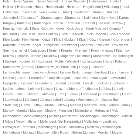
Pritz | Hohen Sprenz | Hohen Viecheln | Hohen Wangelin | Hohenzieritz | Holdorf |
Holldorf | Holthusen | Hoort | Hoppenrade | Hornstorf | Hugoldsdorf | Hülseburg | Insel
Hiddensee | Insel Poel | Iven | Ivenack | Jabel | Jakobsdorf | Jarmen | Jatznick |
Jesendorf | Jördenstorf | Jürgenshagen | Jürgenstorf | Kalkhorst | Kamminke | Karenz |
Kargow | Karlsburg | Karlshagen | Karnin | Karrenzin | Karstädt | Kassow | Katzow |
Kemnitz | Kentzlin | Kenz-Küstrow | Kieve | Kirch Jesar | Kirch Mulsow | Kittendorf |
Klausdorf | Klein Belitz | Klein Bünzow | Klein Kussewitz | Klein Rogahn | Klein Trebbow |
Klein Upahl | Klein Vielen | Kletzin | Klink | Klocksin | Kluis | Klütz | Kneese | Knorrendorf |
Koblentz | Kobrow | Kogel | Königsfeld | Korswandt | Koserow | Krackow | Krakow am
See | Kramerhof | Kratzeburg | Kreien | Krembz | Kremmin | Krien | Kriesow | Kritzmow |
Kritzow | Kröpelin | Kröslin | Kruckow | Krugsdorf | Krummin | Krusenfelde | Krusenhagen
| Kublank | Kuchelmiß | Kuckssee | Kuhlen-Wendorf | Kühlungsborn | Kuhs | Kuhstorf |
Kummerow (am See) | Kummerow (bei Stralsund) | Laage | Lalendorf |
Lambrechtshagen | Lancken-Granitz | Langen Brütz | Langen Jarchow | Lärz | Lassan |
Leezen | Leizen | Lelkendorf | Leopoldshagen | Leussow | Levenhagen | Lewitzrand |
Liepgarten | Lietzow | Lindenberg | Lindetal | Lindholz | Löbnitz | Löcknitz | Lockwisch |
Loddin | Lohme | Lohmen | Loissin | Loitz | Lübberstorf | Lübesse | Lüblow | Lubmin |
Lübow | Lübs | Lübstorf | Lübtheen | Lübz | Luckow | Lüdersdorf | Lüdershagen | Ludorf
| Ludwigslust | Lühburg | Lühmannsdorf | Lüssow (Mecklenburg) | Lüssow (bei
Stralsund) | Lütow | Lüttow-Valluhn | Lützow | Malchin | Malchow | Malk Göhren | Malliß |
Marlow | Marnitz | Massow | Medow | Meesiger | Meiersberg | Mellenthin | Melz |
Menzendorf | Mesekenhagen | Mestlin | Metelsdorf | Middelhagen | Millienhagen-Oebelitz
| Milow | Mirow | Mistorf | Möllenbeck (bei Neustrelitz) | Möllenbeck (Landkreis
Ludwigslust-Parchim) | Möllenhagen | Mölln | Mölschow | Moltzow | Mönchhagen |
Mönkebude | Moraas | Muchow | Mühl Rosin | Mühlen Eichsen | Murchin | Mustin |