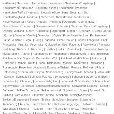
Neißeaue | Neschwitz | Netzschkau | Neuensalz | Neuhausen/Erzgebirge | 
Neukieritzsch | Neukirch | Neukirch/Lausitz | Neukirchen/Erzgebirge | 
Neukirchen/Pleiße | Neumark | Neusalza-Spremberg | Neustadt i. Sa. | 
Neustadt/Vogtland | Niederau | Niederdorf | Niederfrohna | Niederwiesa | 
Niederwürschnitz | Niesky | Nossen | Nünchritz | Obergurig | Oberlungwitz | 
Oberschöna | Oberwiera | Oberwiesenthal | Oderwitz | Oederan | Oelsnitz/Erzgebirge | 
Oelsnitz/Vogtland | Ohorn | Olbernhau | Olbersdorf | Oppach | Oschatz | Oßling | Ostrau 
| Ostritz | Ottendorf-Okrilla | Otterwisch | Oybin | Panschwitz-Kuckau | Parthenstein | 
Pausa-Mühltroff | Pegau | Penig | Pfaffroda | Pirna | Plauen | Pockau-Lengefeld | Pöhl | 
Priestewitz | Pulsnitz | Puschwitz | Quitzdorf am See | Rabenau | Räckelwitz | Rackwitz | 
Radeberg | Radebeul | Radeburg | Radibor | Ralbitz-Rosenthal | Rammenau | Raschau-
Markersbach | Rathen | Rathmannsdorf | Rechenberg-Bienenmühle | Regis-Breitingen | 
Reichenbach im Vogtland | Reichenbach/O.L. | Reinhardtsdorf-Schöna | Reinsberg | 
Reinsdorf | Remse | Reuth | Riesa | Rietschen | Rochlitz | Röderaue | Rodewisch | 
Rosenbach | Rosenbach/Vogtland | Rosenthal-Bielatal | Rossau | Roßwein | Rötha | 
Rothenburg / Oberlausitz | Sayda | Scheibenberg | Schirgiswalde-Kirschau | Schkeuditz 
| Schleife | Schlettau | Schmölln-Putzkau | Schneeberg | Schönau-Berzdorf a. d. Eigen | 
Schönbach | Schönberg | Schöneck/Vogtland | Schönfeld | Schönheide | Schönteichen | 
Schönwölkau | Schöpstal | Schwarzenberg/Erzgebirge | Schwepnitz | Sebnitz | Seelitz | 
Sehmatal | Seiffen/Erzgebirge | Seifhennersdorf | Sohland a. d. Spree | Spreetal | St. 
Egidien | Stadt Wehlen | Stauchitz | Steina | Steinberg | Steinigtwolmsdorf | 
Stollberg/Erzgebirge | Stolpen | Strehla | Striegistal | Struppen | Stützengrün | 
Tannenberg | Taucha | Taura | Tauscha | Thalheim/Erzgebirge | Thallwitz | Tharandt | 
Wiesenbad | Theuma | Thiendorf | Thum | Tirpersdorf | Torgau | Trebendorf | 
Trebsen/Mulde | Treuen | Triebel/Vogtland | Trossin | Vierkirchen | Wachau | 