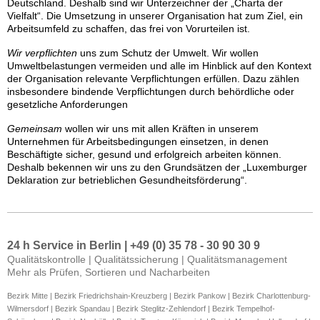
Deutschland. Deshalb sind wir Unterzeichner der „Charta der
Vielfalt“. Die Umsetzung in unserer Organisation hat zum Ziel, ein
Arbeitsumfeld zu schaffen, das frei von Vorurteilen ist.
Wir verpflichten
uns zum Schutz der Umwelt. Wir wollen
Umweltbelastungen vermeiden und alle im Hinblick auf den Kontext
der Organisation relevante Verpflichtungen erfüllen. Dazu zählen
insbesondere bindende Verpflichtungen durch behördliche oder
gesetzliche Anforderungen
Gemeinsam
wollen wir uns mit allen Kräften in unserem
Unternehmen für Arbeitsbedingungen einsetzen, in denen
Beschäftigte sicher, gesund und erfolgreich arbeiten können.
Deshalb bekennen wir uns zu den Grundsätzen der „Luxemburger
Deklaration zur betrieblichen Gesundheitsförderung“.
24 h Service in Berlin | +49 (0) 35 78 - 30 90 30 9
Qualitätskontrolle | Qualitätssicherung | Qualitätsmanagement
Mehr als Prüfen, Sortieren und Nacharbeiten
Bezirk Mitte | Bezirk Friedrichshain-Kreuzberg | Bezirk Pankow | Bezirk Charlottenburg-
Wilmersdorf | Bezirk Spandau | Bezirk Steglitz-Zehlendorf | Bezirk Tempelhof-