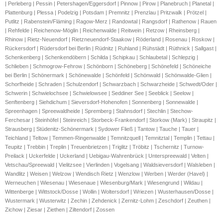
| Perleberg | Pessin | Petershagen/Eggersdorf | Pinnow | Pirow | Planebruch | Planetal |
Plattenburg | Plessa | Podelzig | Potsdam | Premnitz | Prenzlau | Pritzwalk | Prötzel |
Putlitz | Rabenstein/Fläming | Ragow-Merz | Randowtal | Rangsdorf | Rathenow | Rauen
| Rehfelde | Reichenow-Möglin | Reichenwalde | Reitwein | Retzow | Rheinsberg |
Rhinow | Rietz-Neuendorf | Rietzneuendorf-Staakow | Röderland | Rosenau | Roskow |
Rückersdorf | Rüdersdorf bei Berlin | Rüdnitz | Ruhland | Rühstädt | Rüthnick | Sallgast |
Schenkenberg | Schenkendöbern | Schilda | Schipkau | Schlaubetal | Schlepzig |
Schlieben | Schmogrow-Fehrow | Schönborn | Schöneberg | Schönefeld | Schöneiche
bei Berlin | Schönermark | Schönewalde | Schönfeld | Schönwald | Schönwalde-Glien |
Schorfheide | Schraden | Schulzendorf | Schwarzbach | Schwarzheide | Schwedt/Oder |
Schwerin | Schwielochsee | Schwielowsee | Seddiner See | Seeblick | Seelow |
Senftenberg | Siehdichum | Sieversdorf-Hohenofen | Sonnenberg | Sonnewalde |
Spreenhagen | Spreewaldheide | Spremberg | Stahnsdorf | Stechlin | Stechow-
Ferchesar | Steinhöfel | Steinreich | Storbeck-Frankendorf | Storkow (Mark) | Straupitz |
Strausberg | Stüdenitz-Schönermark | Sydower Fließ | Tantow | Tauche | Tauer |
Teichland | Teltow | Temmen-Ringenwalde | Temnitzquell | Temnitztal | Templin | Tettau |
Teupitz | Trebbin | Treplin | Treuenbrietzen | Triglitz | Tröbitz | Tschernitz | Turnow-
Preilack | Uckerfelde | Uckerland | Uebigau-Wahrenbrück | Unterspreewald | Velten |
Vetschau/Spreewald | Vielitzsee | Vierlinden | Vogelsang | Waldsieversdorf | Walsleben |
Wandlitz | Weisen | Welzow | Wendisch Rietz | Wenzlow | Werben | Werder (Havel) |
Werneuchen | Wiesenau | Wiesenaue | Wiesenburg/Mark | Wiesengrund | Wildau |
Wittenberge | Wittstock/Dosse | Wollin | Woltersdorf | Wriezen | Wusterhausen/Dosse |
Wustermark | Wusterwitz | Zechin | Zehdenick | Zernitz-Lohm | Zeschdorf | Zeuthen |
Zichow | Ziesar | Ziethen | Ziltendorf | Zossen