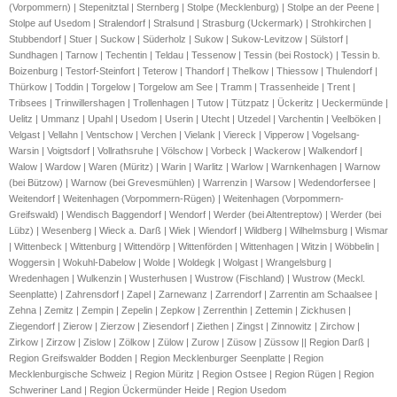
(Vorpommern) | Stepenitztal | Sternberg | Stolpe (Mecklenburg) | Stolpe an der Peene |
Stolpe auf Usedom | Stralendorf | Stralsund | Strasburg (Uckermark) | Strohkirchen |
Stubbendorf | Stuer | Suckow | Süderholz | Sukow | Sukow-Levitzow | Sülstorf |
Sundhagen | Tarnow | Techentin | Teldau | Tessenow | Tessin (bei Rostock) | Tessin b.
Boizenburg | Testorf-Steinfort | Teterow | Thandorf | Thelkow | Thiessow | Thulendorf |
Thürkow | Toddin | Torgelow | Torgelow am See | Tramm | Trassenheide | Trent |
Tribsees | Trinwillershagen | Trollenhagen | Tutow | Tützpatz | Ückeritz | Ueckermünde |
Uelitz | Ummanz | Upahl | Usedom | Userin | Utecht | Utzedel | Varchentin | Veelböken |
Velgast | Vellahn | Ventschow | Verchen | Vielank | Viereck | Vipperow | Vogelsang-
Warsin | Voigtsdorf | Vollrathsruhe | Völschow | Vorbeck | Wackerow | Walkendorf |
Walow | Wardow | Waren (Müritz) | Warin | Warlitz | Warlow | Warnkenhagen | Warnow
(bei Bützow) | Warnow (bei Grevesmühlen) | Warrenzin | Warsow | Wedendorfersee |
Weitendorf | Weitenhagen (Vorpommern-Rügen) | Weitenhagen (Vorpommern-
Greifswald) | Wendisch Baggendorf | Wendorf | Werder (bei Altentreptow) | Werder (bei
Lübz) | Wesenberg | Wieck a. Darß | Wiek | Wiendorf | Wildberg | Wilhelmsburg | Wismar
| Wittenbeck | Wittenburg | Wittendörp | Wittenförden | Wittenhagen | Witzin | Wöbbelin |
Woggersin | Wokuhl-Dabelow | Wolde | Woldegk | Wolgast | Wrangelsburg |
Wredenhagen | Wulkenzin | Wusterhusen | Wustrow (Fischland) | Wustrow (Meckl.
Seenplatte) | Zahrensdorf | Zapel | Zarnewanz | Zarrendorf | Zarrentin am Schaalsee |
Zehna | Zemitz | Zempin | Zepelin | Zepkow | Zerrenthin | Zettemin | Zickhusen |
Ziegendorf | Zierow | Zierzow | Ziesendorf | Ziethen | Zingst | Zinnowitz | Zirchow |
Zirkow | Zirzow | Zislow | Zölkow | Zülow | Zurow | Züsow | Züssow || Region Darß |
Region Greifswalder Bodden | Region Mecklenburger Seenplatte | Region
Mecklenburgische Schweiz | Region Müritz | Region Ostsee | Region Rügen | Region
Schweriner Land | Region Ückermünder Heide | Region Usedom