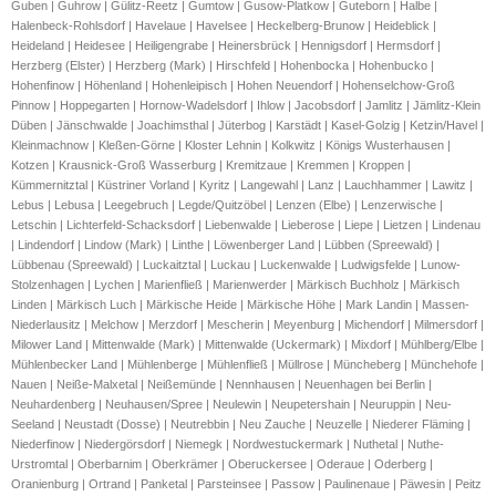
Guben | Guhrow | Gülitz-Reetz | Gumtow | Gusow-Platkow | Guteborn | Halbe |
Halenbeck-Rohlsdorf | Havelaue | Havelsee | Heckelberg-Brunow | Heideblick |
Heideland | Heidesee | Heiligengrabe | Heinersbrück | Hennigsdorf | Hermsdorf |
Herzberg (Elster) | Herzberg (Mark) | Hirschfeld | Hohenbocka | Hohenbucko |
Hohenfinow | Höhenland | Hohenleipisch | Hohen Neuendorf | Hohenselchow-Groß
Pinnow | Hoppegarten | Hornow-Wadelsdorf | Ihlow | Jacobsdorf | Jamlitz | Jämlitz-Klein
Düben | Jänschwalde | Joachimsthal | Jüterbog | Karstädt | Kasel-Golzig | Ketzin/Havel |
Kleinmachnow | Kleßen-Görne | Kloster Lehnin | Kolkwitz | Königs Wusterhausen |
Kotzen | Krausnick-Groß Wasserburg | Kremitzaue | Kremmen | Kroppen |
Kümmernitztal | Küstriner Vorland | Kyritz | Langewahl | Lanz | Lauchhammer | Lawitz |
Lebus | Lebusa | Leegebruch | Legde/Quitzöbel | Lenzen (Elbe) | Lenzerwische |
Letschin | Lichterfeld-Schacksdorf | Liebenwalde | Lieberose | Liepe | Lietzen | Lindenau
| Lindendorf | Lindow (Mark) | Linthe | Löwenberger Land | Lübben (Spreewald) |
Lübbenau (Spreewald) | Luckaitztal | Luckau | Luckenwalde | Ludwigsfelde | Lunow-
Stolzenhagen | Lychen | Marienfließ | Marienwerder | Märkisch Buchholz | Märkisch
Linden | Märkisch Luch | Märkische Heide | Märkische Höhe | Mark Landin | Massen-
Niederlausitz | Melchow | Merzdorf | Mescherin | Meyenburg | Michendorf | Milmersdorf |
Milower Land | Mittenwalde (Mark) | Mittenwalde (Uckermark) | Mixdorf | Mühlberg/Elbe |
Mühlenbecker Land | Mühlenberge | Mühlenfließ | Müllrose | Müncheberg | Münchehofe |
Nauen | Neiße-Malxetal | Neißemünde | Nennhausen | Neuenhagen bei Berlin |
Neuhardenberg | Neuhausen/Spree | Neulewin | Neupetershain | Neuruppin | Neu-
Seeland | Neustadt (Dosse) | Neutrebbin | Neu Zauche | Neuzelle | Niederer Fläming |
Niederfinow | Niedergörsdorf | Niemegk | Nordwestuckermark | Nuthetal | Nuthe-
Urstromtal | Oberbarnim | Oberkrämer | Oberuckersee | Oderaue | Oderberg |
Oranienburg | Ortrand | Panketal | Parsteinsee | Passow | Paulinenaue | Päwesin | Peitz